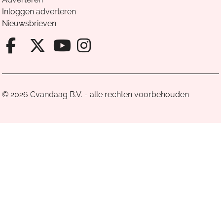
Inloggen adverteren
Nieuwsbrieven
Facebook van Cvandaag
X van Cvandaag
Instagram van Cv
Youtube van Cvandaa
© 2026 Cvandaag B.V. - alle rechten voorbehouden