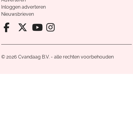
Inloggen adverteren
Nieuwsbrieven
Facebook van Cvandaag
X van Cvandaag
Instagram van Cv
Youtube van Cvandaa
© 2026 Cvandaag B.V. - alle rechten voorbehouden