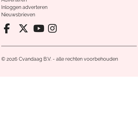
Inloggen adverteren
Nieuwsbrieven
Facebook van Cvandaag
X van Cvandaag
Instagram van Cv
Youtube van Cvandaa
© 2026 Cvandaag B.V. - alle rechten voorbehouden