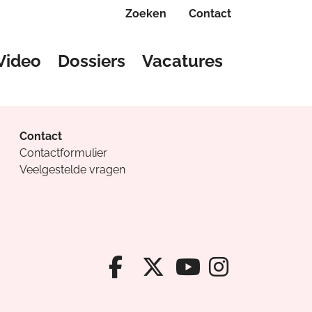
Zoeken
Contact
Video
Dossiers
Vacatures
Contact
Contactformulier
Veelgestelde vragen
Facebook van Cv
X van Cvanda
Instagr
Youtube van