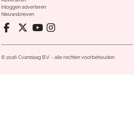
Inloggen adverteren
Nieuwsbrieven
Facebook van Cvandaag
X van Cvandaag
Instagram van Cv
Youtube van Cvandaa
© 2026 Cvandaag B.V. - alle rechten voorbehouden