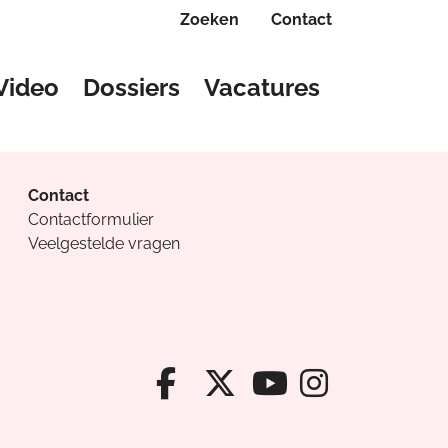
Zoeken
Contact
Video
Dossiers
Vacatures
Contact
Contactformulier
Veelgestelde vragen
Facebook van Cv
X van Cvanda
Instagr
Youtube van