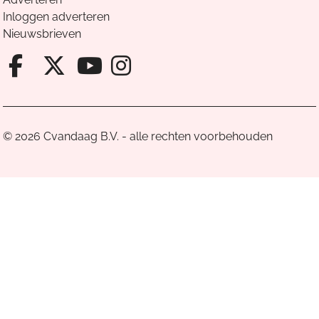
Inloggen adverteren
Nieuwsbrieven
Facebook van Cvandaag
X van Cvandaag
Instagram van Cv
Youtube van Cvandaa
© 2026 Cvandaag B.V. - alle rechten voorbehouden