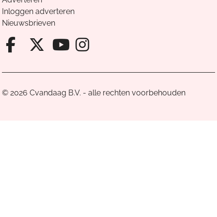
Inloggen adverteren
Nieuwsbrieven
Facebook van Cvandaag
X van Cvandaag
Instagram van Cv
Youtube van Cvandaa
© 2026 Cvandaag B.V. - alle rechten voorbehouden