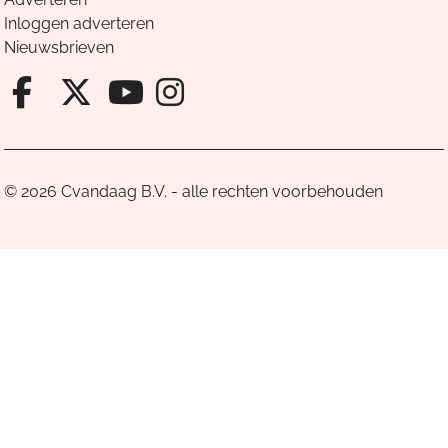
Inloggen adverteren
Nieuwsbrieven
Facebook van Cvandaag
X van Cvandaag
Instagram van Cv
Youtube van Cvandaa
© 2026 Cvandaag B.V. - alle rechten voorbehouden