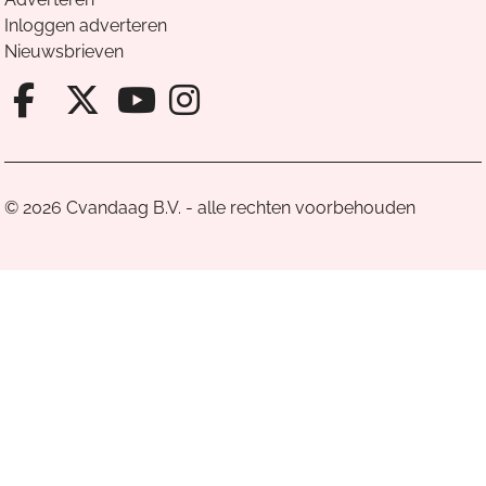
Inloggen adverteren
Nieuwsbrieven
Facebook van Cvandaag
X van Cvandaag
Instagram van Cv
Youtube van Cvandaa
© 2026 Cvandaag B.V. - alle rechten voorbehouden