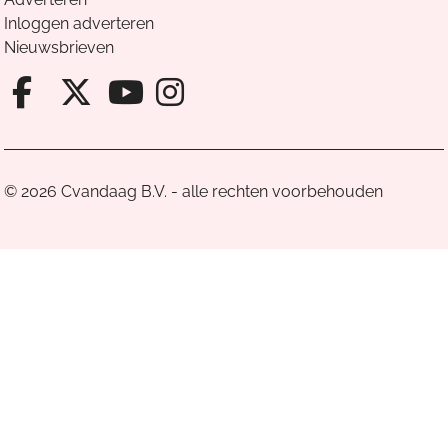
Inloggen adverteren
Nieuwsbrieven
Facebook van Cvandaag
X van Cvandaag
Instagram van Cv
Youtube van Cvandaa
© 2026 Cvandaag B.V. - alle rechten voorbehouden