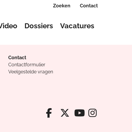
Zoeken
Contact
Video
Dossiers
Vacatures
Contact
Contactformulier
Veelgestelde vragen
Facebook van Cv
X van Cvanda
Instagr
Youtube van