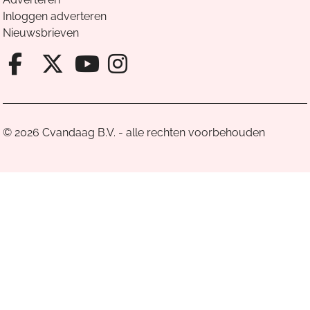
Inloggen adverteren
Nieuwsbrieven
Facebook van Cvandaag
X van Cvandaag
Instagram van Cv
Youtube van Cvandaa
© 2026 Cvandaag B.V. - alle rechten voorbehouden