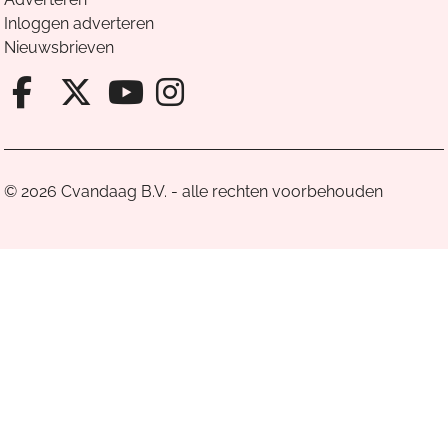
Inloggen adverteren
Nieuwsbrieven
Facebook van Cvandaag
X van Cvandaag
Instagram van Cv
Youtube van Cvandaa
© 2026 Cvandaag B.V. - alle rechten voorbehouden