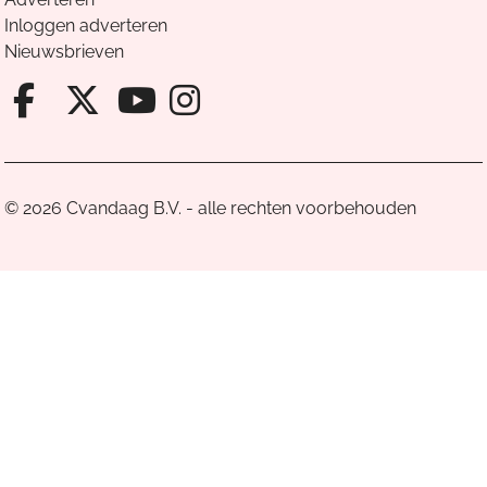
Inloggen adverteren
Nieuwsbrieven
Facebook van Cvandaag
X van Cvandaag
Instagram van Cv
Youtube van Cvandaa
© 2026 Cvandaag B.V. - alle rechten voorbehouden