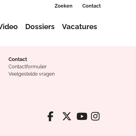
Zoeken
Contact
Video
Dossiers
Vacatures
Contact
Contactformulier
Veelgestelde vragen
Facebook van Cv
X van Cvanda
Instagr
Youtube van