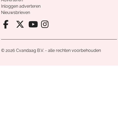
Inloggen adverteren
Nieuwsbrieven
Facebook van Cvandaag
X van Cvandaag
Instagram van Cv
Youtube van Cvandaa
© 2026 Cvandaag B.V. - alle rechten voorbehouden