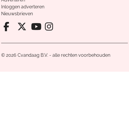
Inloggen adverteren
Nieuwsbrieven
Facebook van Cvandaag
X van Cvandaag
Instagram van Cv
Youtube van Cvandaa
© 2026 Cvandaag B.V. - alle rechten voorbehouden