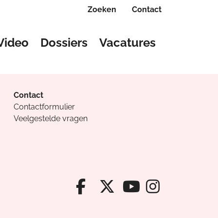
Zoeken
Contact
Video
Dossiers
Vacatures
Contact
Contactformulier
Veelgestelde vragen
Facebook van Cv
X van Cvanda
Instagr
Youtube van