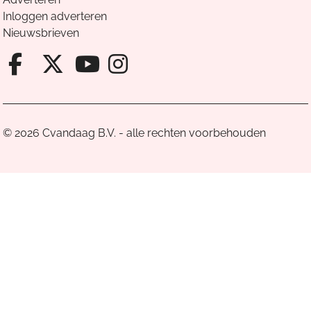
Inloggen adverteren
Nieuwsbrieven
Facebook van Cvandaag
X van Cvandaag
Instagram van Cv
Youtube van Cvandaa
© 2026 Cvandaag B.V. - alle rechten voorbehouden