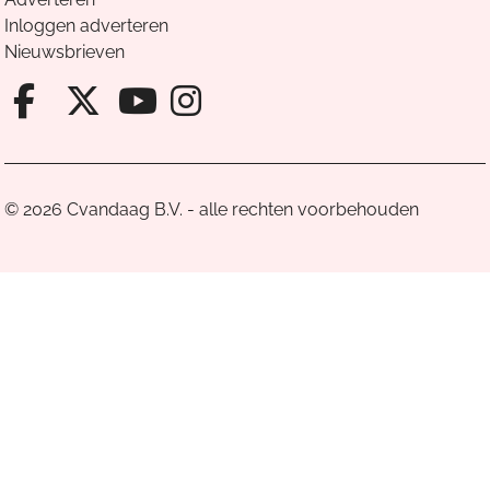
Inloggen adverteren
Nieuwsbrieven
Facebook van Cvandaag
X van Cvandaag
Instagram van Cv
Youtube van Cvandaa
© 2026 Cvandaag B.V. - alle rechten voorbehouden