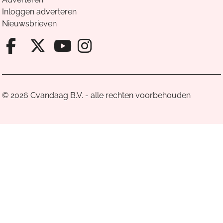
Inloggen adverteren
Nieuwsbrieven
Facebook van Cvandaag
X van Cvandaag
Instagram van Cv
Youtube van Cvandaa
© 2026 Cvandaag B.V. - alle rechten voorbehouden