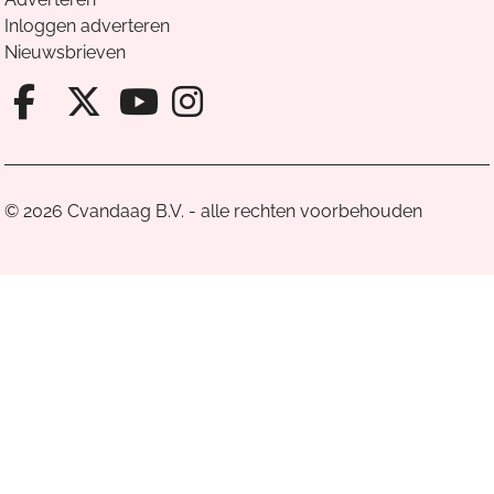
Inloggen adverteren
Nieuwsbrieven
Facebook van Cvandaag
X van Cvandaag
Instagram van Cv
Youtube van Cvandaa
© 2026 Cvandaag B.V. - alle rechten voorbehouden