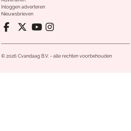
Inloggen adverteren
Nieuwsbrieven
Facebook van Cvandaag
X van Cvandaag
Instagram van Cv
Youtube van Cvandaa
© 2026 Cvandaag B.V. - alle rechten voorbehouden