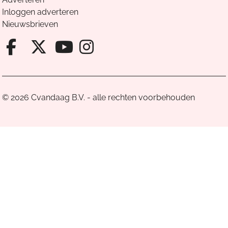
Inloggen adverteren
Nieuwsbrieven
Facebook van Cvandaag
X van Cvandaag
Instagram van Cv
Youtube van Cvandaa
© 2026 Cvandaag B.V. - alle rechten voorbehouden