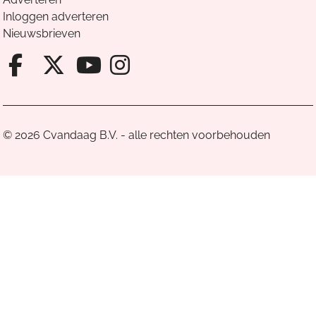
Inloggen adverteren
Nieuwsbrieven
Facebook van Cvandaag
X van Cvandaag
Instagram van Cv
Youtube van Cvandaa
© 2026 Cvandaag B.V. - alle rechten voorbehouden