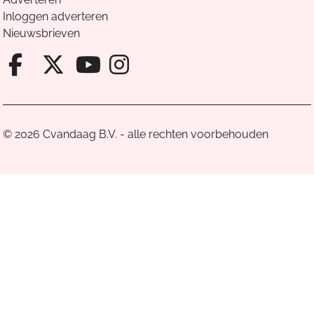
Inloggen adverteren
Nieuwsbrieven
Facebook van Cvandaag
X van Cvandaag
Instagram van Cv
Youtube van Cvandaa
© 2026 Cvandaag B.V. - alle rechten voorbehouden