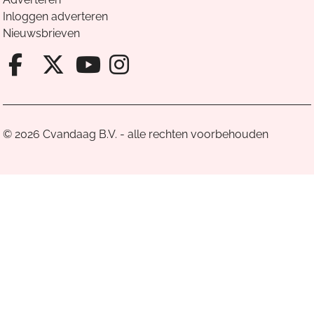
Inloggen adverteren
Nieuwsbrieven
Facebook van Cvandaag
X van Cvandaag
Instagram van Cv
Youtube van Cvandaa
© 2026 Cvandaag B.V. - alle rechten voorbehouden