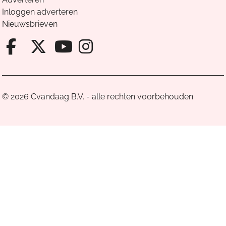
Inloggen adverteren
Nieuwsbrieven
Facebook van Cvandaag
X van Cvandaag
Instagram van Cv
Youtube van Cvandaa
© 2026 Cvandaag B.V. - alle rechten voorbehouden