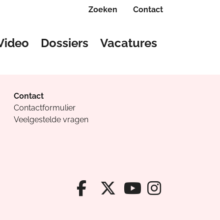
Zoeken
Contact
Video
Dossiers
Vacatures
Contact
Contactformulier
Veelgestelde vragen
Facebook van Cv
X van Cvanda
Instagr
Youtube van