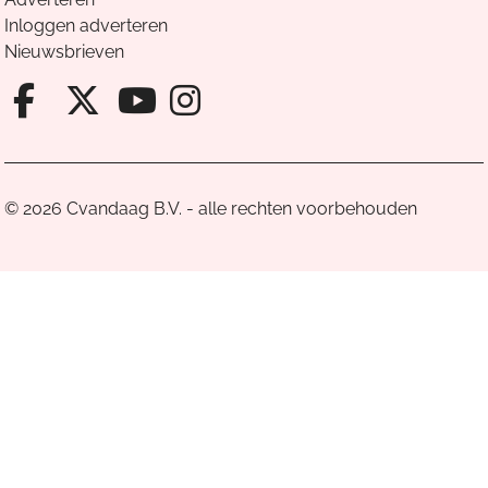
Inloggen adverteren
Nieuwsbrieven
Facebook van Cvandaag
X van Cvandaag
Instagram van Cv
Youtube van Cvandaa
© 2026 Cvandaag B.V. - alle rechten voorbehouden