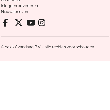
Inloggen adverteren
Nieuwsbrieven
Facebook van Cvandaag
X van Cvandaag
Instagram van Cv
Youtube van Cvandaa
© 2026 Cvandaag B.V. - alle rechten voorbehouden