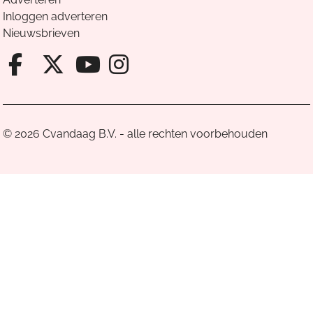
Inloggen adverteren
Nieuwsbrieven
Facebook van Cvandaag
X van Cvandaag
Instagram van Cv
Youtube van Cvandaa
© 2026 Cvandaag B.V. - alle rechten voorbehouden