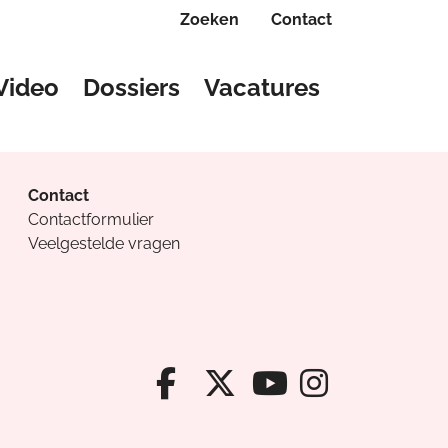
Zoeken
Contact
Video
Dossiers
Vacatures
Contact
Contactformulier
Veelgestelde vragen
Facebook van Cv
X van Cvanda
Instagr
Youtube van