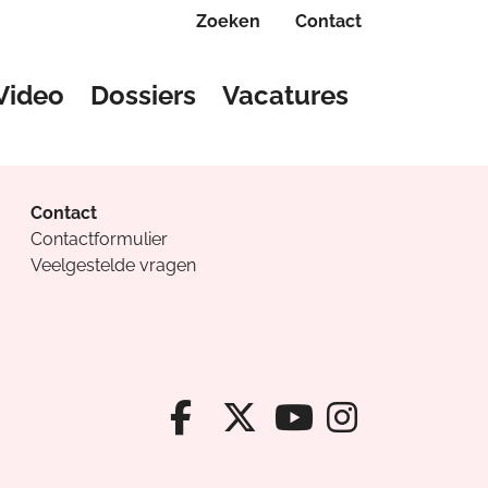
Zoeken
Contact
Video
Dossiers
Vacatures
Contact
Contactformulier
Veelgestelde vragen
Facebook van Cv
X van Cvanda
Instagr
Youtube van