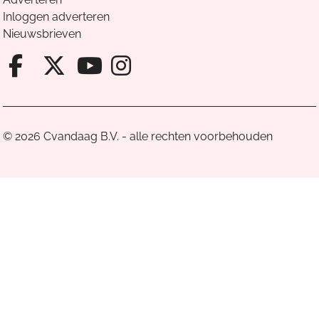
Inloggen adverteren
Nieuwsbrieven
Facebook van Cvandaag
X van Cvandaag
Instagram van Cv
Youtube van Cvandaa
© 2026 Cvandaag B.V. - alle rechten voorbehouden