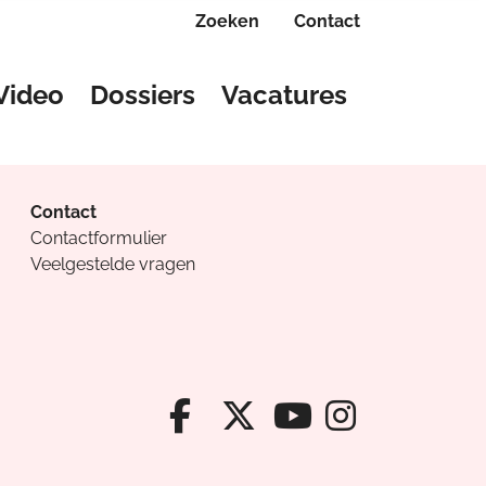
Zoeken
Contact
Video
Dossiers
Vacatures
Contact
Contactformulier
Veelgestelde vragen
Facebook van Cv
X van Cvanda
Instagr
Youtube van