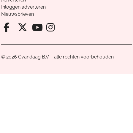
Inloggen adverteren
Nieuwsbrieven
Facebook van Cvandaag
X van Cvandaag
Instagram van Cv
Youtube van Cvandaa
© 2026 Cvandaag B.V. - alle rechten voorbehouden