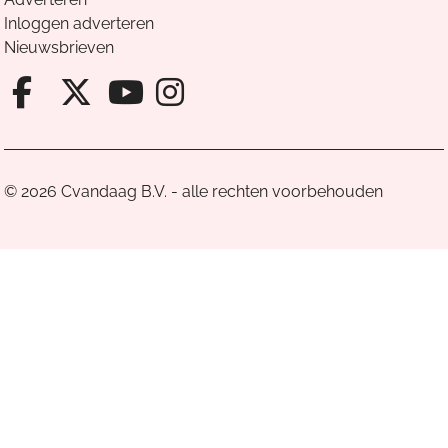
Inloggen adverteren
Nieuwsbrieven
Facebook van Cvandaag
X van Cvandaag
Instagram van Cv
Youtube van Cvandaa
© 2026 Cvandaag B.V. - alle rechten voorbehouden