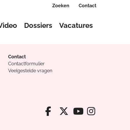
Zoeken
Contact
Video
Dossiers
Vacatures
Contact
Contactformulier
Veelgestelde vragen
Facebook van Cv
X van Cvanda
Instagr
Youtube van