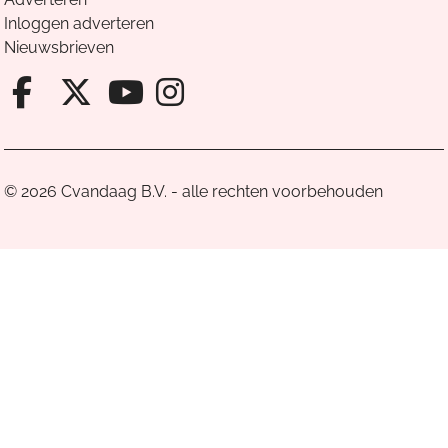
Inloggen adverteren
Nieuwsbrieven
Facebook van Cvandaag
X van Cvandaag
Instagram van Cv
Youtube van Cvandaa
© 2026 Cvandaag B.V. - alle rechten voorbehouden