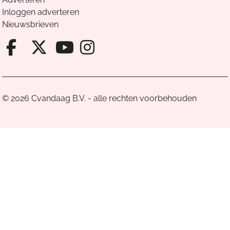
Inloggen adverteren
Nieuwsbrieven
Facebook van Cvandaag
X van Cvandaag
Instagram van Cv
Youtube van Cvandaa
© 2026 Cvandaag B.V. - alle rechten voorbehouden