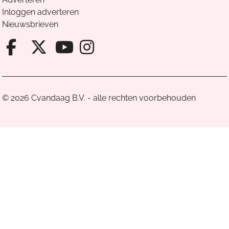
Inloggen adverteren
Nieuwsbrieven
Facebook van Cvandaag
X van Cvandaag
Instagram van Cv
Youtube van Cvandaa
© 2026 Cvandaag B.V. - alle rechten voorbehouden