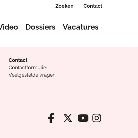
Zoeken
Contact
Video
Dossiers
Vacatures
Contact
Contactformulier
Veelgestelde vragen
Facebook van Cv
X van Cvanda
Instagr
Youtube van