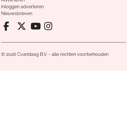
Inloggen adverteren
Nieuwsbrieven
Facebook van Cvandaag
X van Cvandaag
Instagram van Cv
Youtube van Cvandaa
© 2026 Cvandaag B.V. - alle rechten voorbehouden