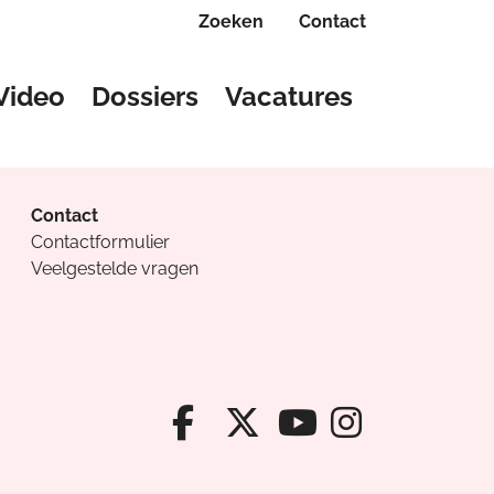
Zoeken
Contact
Video
Dossiers
Vacatures
Contact
Contactformulier
Veelgestelde vragen
Facebook van Cv
X van Cvanda
Instagr
Youtube van