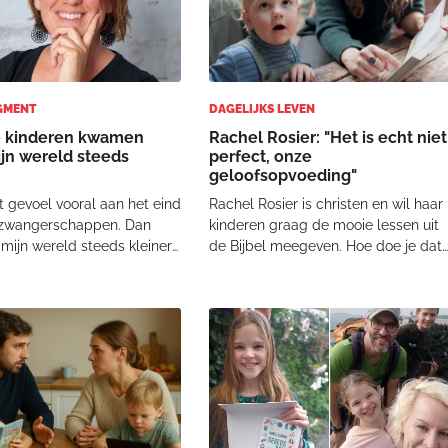
GMENT
DAGELIJKS LEVEN
e kinderen kwamen
Rachel Rosier: "Het is echt niet
jn wereld steeds
perfect, onze
geloofsopvoeding"
t gevoel vooral aan het eind
Rachel Rosier is christen en wil haar
 zwangerschappen. Dan
kinderen graag de mooie lessen uit
 mijn wereld steeds kleiner
de Bijbel meegeven. Hoe doe je dat
n bekroop mij de gedachte:
wanneer je hard werkt, het leven
n ik niets anders meer doen
neemt zoals het komt en vooral niet
 zijn met dit kindje. Met
te gestructureerd bent? "Het is echt
uiers verwisselen, een wasje
niet perfect, onze geloofsopvoeding