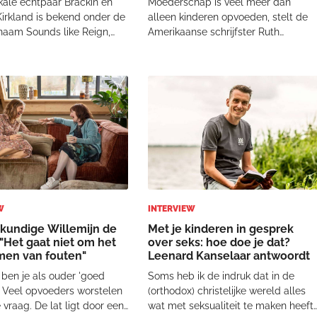
kale echtpaar Brackin en
Moederschap is veel meer dan
irkland is bekend onder de
alleen kinderen opvoeden, stelt de
naam Sounds like Reign,
Amerikaanse schrijfster Ruth
r ze prachtige gospels
Schwenk. Volgens de gerenomeerd
amen met hun kinderen. In
auteur en spreekster vormt het
o legt het echtpaar uit hoe
moederschap niet alleen de
es kinderen opvoeden tot
kinderen, maar moeders zelf. "Je
 van
moet keer op keer sterven aan jez
W
INTERVIEW
undige Willemijn de
Met je kinderen in gesprek
"Het gaat niet om het
over seks: hoe doe je dat?
en van fouten"
Leenard Kanselaar antwoordt
ben je als ouder 'goed
Soms heb ik de indruk dat in de
 Veel opvoeders worstelen
(orthodox) christelijke wereld alles
vraag. De lat ligt door een
wat met seksualiteit te maken heeft