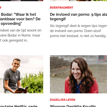
W
BOEKFRAGMENT
 Bodar: "Waar ik het
De invloed van porno: 9 tips al
ankbaar voor ben? De
tegengif
 opvoeding"
Als tegengif deel ik negen tips tege
ndeel van de tijd woont en
de invloed van porno: Doen alsof
toine Bodar in Rome, maar
porno niet bestaat, is niet zo handig.
jft ook geregeld in
Wees je bewust dat zodra kinderen
d voor onder andere
een eigen smartphone hebben, en
en interviews. Omringd
daarvoor ook al, hiermee
den vol boekenkasten
geconfronteerd gaan worden. Berei
 zich een
je kind hierop
chiedenis van bijna acht
.
DAGELIJKS LEVEN
pulaire Netflix-serie
Waarom Daniëlle Koudijs