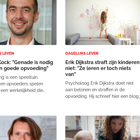
ers en moeders stapten op
van de zwangerschap is een kindje
t de vraag
24/7 b
S LEVEN
DAGELIJKS LEVEN
Kock: "Genade is nodig
Erik Dijkstra straft zijn kinderen
n goede opvoeding"
niet: "Ze leren er toch niets
van"
g is een speeltuin.
Psycholoog Erik Dijkstra doet niet
 en opvoeders spelen
aan belonen en straffen in de
een werkelijkheid die
opvoeding. Hij schreef hier een blog
an zij zelf zijn,’ schrijft Jos
over op de progressief-christelijke
n zijn boek 'Opvoeden is
weblog Lazarus. "Ik wil mijn relatie
rk'. Volgens de
met hen vormgeven, zoals ik die me
stpedagoog kan het beeld
God ervaar." Het gaat voor Erik Dijkst
peeltuin opvoeders