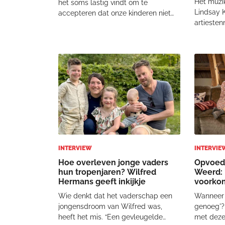
Het muzi
het soms lastig vindt om te
Lindsay K
accepteren dat onze kinderen niet
artiesten
altijd het gewenste gedrag vertonen.
waaronde
Zou het kunnen dat we door onze
zingen s
maatschappij, waar alles maakbaar
deze vide
lijkt te zijn, geneigd zijn om onze
ze hun z
ogen te slui
kinderen
INTERVIEW
INTERVIE
Hoe overleven jonge vaders
Opvoedk
hun tropenjaren? Wilfred
Weerd: 
Hermans geeft inkijkje
voorkom
Wie denkt dat het vaderschap een
Wanneer 
jongensdroom van Wilfred was,
genoeg'?
heeft het mis. “Een gevleugelde
met deze 