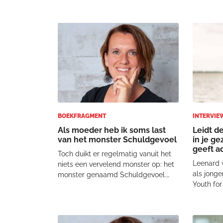
uitspraak die mij nog vaak wordt
overload 
nagedragen, is dat ik als vrijgezel bij
beelden 
familiebijeenkomsten of
voor oude
verjaardagen altijd hoopte op een
niet altij
kinderloze gelegenheid.
Opvoedk
BOEKFRAGMENT
INTERVIE
Als moeder heb ik soms last
Leidt d
van het monster Schuldgevoel
in je g
geeft a
Toch duikt er regelmatig vanuit het
Leenard w
niets een vervelend monster op: het
als jong
monster genaamd Schuldgevoel.
Youth for
Een calvinistisch stemmetje in me
ontdekte
zeurt dan: ‘Ledigheid is des duivels
smartpho
oorkussen. Je moet je tijd nuttig
opvoedkw
besteden. Me time is iets voor