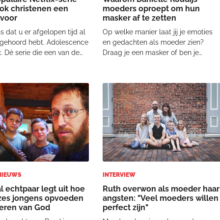
ok christenen een
moeders oproept om hun
 voor
masker af te zetten
s dat u er afgelopen tijd al
Op welke manier laat jij je emoties
 gehoord hebt. Adolescence
en gedachten als moeder zien?
x. Dé serie die een van de
Draag je een masker of ben je
 maatschappelijke
transparant? Vragen die aan bod
n van dit moment op
komen in het Power to the mama's
kkende wijze aankaart. Een
winterboek 'Maskers Af'. Daniëlle
 jongen Jamie Miller, een
Koudijs (37) startte bijna vijf jaar
n een dod
geleden met het pl
 NIEUWS
INTERVIEW
l echtpaar legt uit hoe
Ruth overwon als moeder haar
zes jongens opvoeden
angsten: "Veel moeders willen
deren van God
perfect zijn"