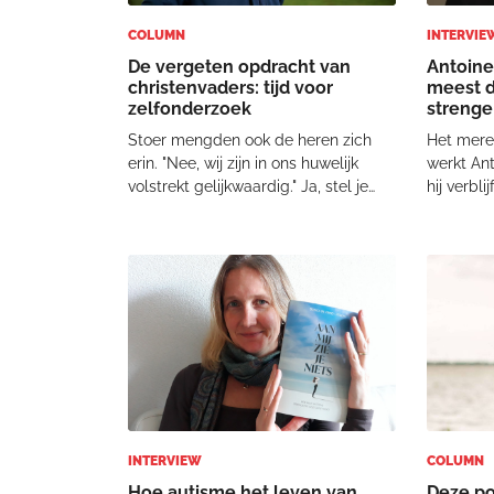
COLUMN
INTERVIE
De vergeten opdracht van
Antoine
christenvaders: tijd voor
meest d
zelfonderzoek
strenge
Stoer mengden ook de heren zich
Het mere
erin. "Nee, wij zijn in ons huwelijk
werkt An
volstrekt gelijkwaardig." Ja, stel je
hij verbli
voor. Als ze iets anders hadden
Nederlan
gezegd, was het huwelijk
lezingen 
waarschijnlijk niet doorgegaan. Toen
door wan
vroegen we de dames: "Stel, jouw
ontvouwt
man doet straks
levensges
decennia
INTERVIEW
COLUMN
Hoe autisme het leven van
Deze po