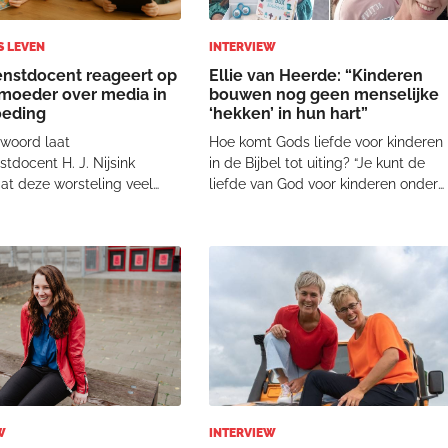
S LEVEN
INTERVIEW
nstdocent reageert op
Ellie van Heerde: “Kinderen
moeder over media in
bouwen nog geen menselijke
oeding
‘hekken’ in hun hart”
ntwoord laat
Hoe komt Gods liefde voor kinderen
tdocent H. J. Nijsink
in de Bijbel tot uiting? “Je kunt de
at deze worsteling veel
liefde van God voor kinderen onder
ekend voorkomt. Hij
andere vinden in Markus 10. In vers
 eerst dat het belangrijk is
13-15 staat beschreven dat de
rs samen optrekken.
kinderen bij Jezus werden gebracht
en mogen er zijn, maar het
"opdat Hij hen zou aanraken". Maar
moet open gevoerd worden.
de disc
W
INTERVIEW