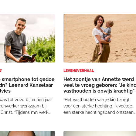
aan tips en perfecte
wordt geproblematiseerd. Herken je
op social media erg hoog
dit?“Ja, dat herken ik zeker. Als er in
rs. Toch hoef je als ouder
de kerk wordt gepreekt over zonde
d alles perfect te doen.
en de dominee wil dat met een
undige
voorbe
W
LEVENSVERHAAL
e smartphone tot gedoe
Het zoontje van Annette werd
ezin? Leenard Kanselaar
veel te vroeg geboren: "Je kin
dvies
vasthouden is onwijs krachtig"
as tot 2020 bijna tien jaar
"Het vasthouden van je kind zorgt
erenwerker werkzaam bij
voor een sterke hechting. Ik voelde
 Christ. “Tijdens m’n werk
een sterke hechtingsband ontstaan
 ik dat omgang met de
tijdens het buidelen en dragen van
ne de belangrijkste
mijn kinderen", herinnert Annette
estie is geworden. Steeds
Bakker (31) zich. Tijdens de periode