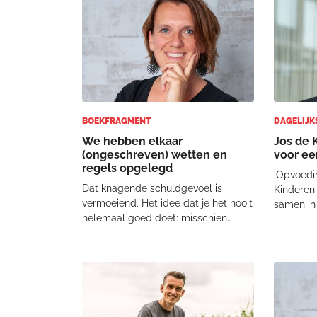
meer vad
opper-vlakki
mij af me
BOEKFRAGMENT
DAGELIJK
We hebben elkaar
Jos de 
(ongeschreven) wetten en
voor ee
regels opgelegd
‘Opvoedin
Dat knagende schuldgevoel is
Kinderen
vermoeiend. Het idee dat je het nooit
samen in 
helemaal goed doet: misschien
groter is d
herken je het wel. Onbewust
de Kock i
vergelijken we ons toch met
gekkenwe
anderen. Een thuisblijfmoeder
godsdien
vergelijkt zich met een werkende
van de s
moeder. Een E-nummer-vrije moeder