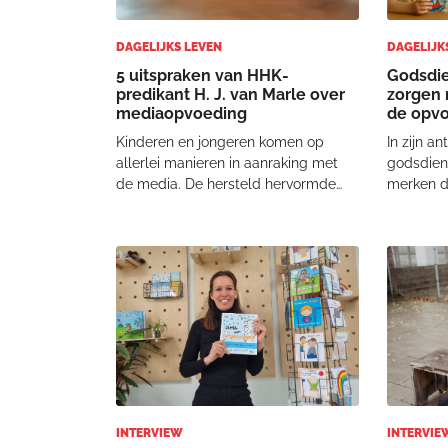
DAGELIJKS LEVEN
DAGELIJK
5 uitspraken van HHK-
Godsdie
predikant H. J. van Marle over
zorgen 
mediaopvoeding
de opv
Kinderen en jongeren komen op
In zijn a
allerlei manieren in aanraking met
godsdiens
de media. De hersteld hervormde
merken d
gemeente van Staphorst wil ouders
ouders b
daarom een helpende hand bieden
benadrukt
via een digitaal platform. Eén van de
dat oude
initiatiefnemers is – plaatselijke
Verschill
predikant en v
gesprek 
'
INTERVIEW
INTERVIE