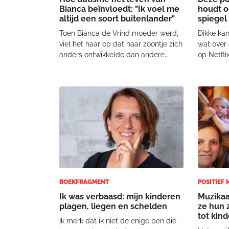
Bianca beïnvloedt: "Ik voel me
houdt o
altijd een soort buitenlander"
spiegel
Toen Bianca de Vrind moeder werd,
Dikke kan
viel het haar op dat haar zoontje zich
wat over
anders ontwikkelde dan andere
op Netfli
kinderen. "Ik zag daar in eerste
grootste
instantie niet zo'n probleem in,
probleme
omdat ik zelf ook 'anders' was als
indrukwe
kind", vertelt de moeder aan
13-jarige
Cvandaag. Uiteind
meisje e
BOEKFRAGMENT
POSITIEF
Ik was verbaasd: mijn kinderen
Muzikaa
plagen, liegen en schelden
ze hun 
tot kin
Ik merk dat ik niet de enige ben die