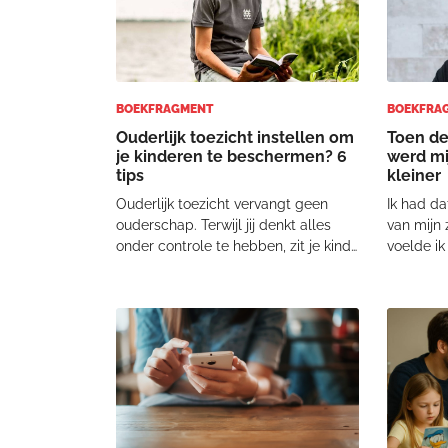
BOEKFRAGMENT
BOEKFRA
Ouderlijk toezicht instellen om
Toen d
je kinderen te beschermen? 6
werd mi
tips
kleiner
Ouderlijk toezicht vervangt geen
Ik had da
ouderschap. Terwijl jij denkt alles
van mijn
onder controle te hebben, zit je kind
voelde ik
stiekem urenlang te gamen of tot
worden e
diep in de nacht te TikTokken. Dat
straks ka
kan niet de bedoeling zijn, toch? Ook
dan bezig
al gebruik je alle trucjes om ouderli
voeden, l