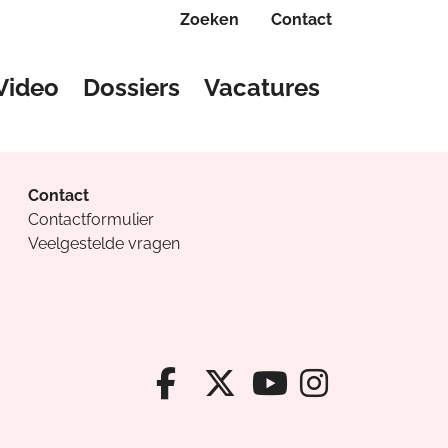
Zoeken
Contact
Video
Dossiers
Vacatures
Contact
Contactformulier
Veelgestelde vragen
Facebook van Cv
X van Cvanda
Instagr
Youtube van