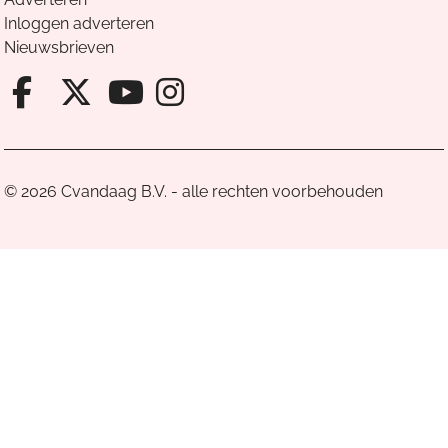
Inloggen adverteren
Nieuwsbrieven
Facebook van Cvandaag
X van Cvandaag
Instagram van Cv
Youtube van Cvandaa
© 2026 Cvandaag B.V. - alle rechten voorbehouden