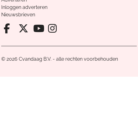
Inloggen adverteren
Nieuwsbrieven
Facebook van Cvandaag
X van Cvandaag
Instagram van Cv
Youtube van Cvandaa
© 2026 Cvandaag B.V. - alle rechten voorbehouden